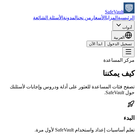
SafeVault
الرئيسية
المزايا
الأسعار
من نحن
المدونة
الأسئلة الشائعة
أدوات
العربية
تسجيل الدخول
ابدأ الآن
مركز المساعدة
كيف يمكننا
مساعدتك؟
تصفح فئات المساعدة للعثور على أدلة ودروس وإجابات لأسئلتك
حول SafeVault.
البدء
تعلم أساسيات إعداد واستخدام SafeVault لأول مرة.