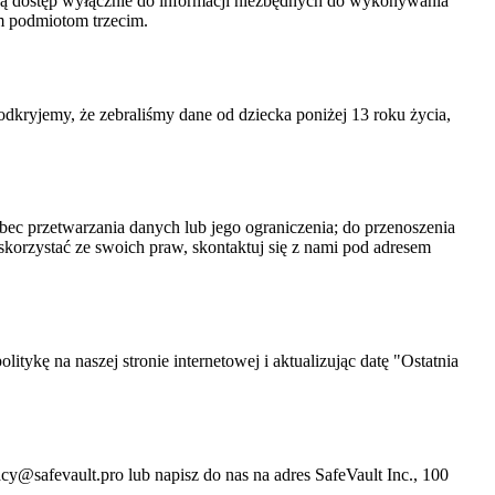
mają dostęp wyłącznie do informacji niezbędnych do wykonywania
m podmiotom trzecim.
 odkryjemy, że zebraliśmy dane od dziecka poniżej 13 roku życia,
ec przetwarzania danych lub jego ograniczenia; do przenoszenia
rzystać ze swoich praw, skontaktuj się z nami pod adresem
tykę na naszej stronie internetowej i aktualizując datę "Ostatnia
acy@safevault.pro
lub napisz do nas na adres SafeVault Inc., 100