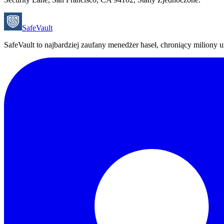
SafeVault
SafeVault to najbardziej zaufany menedżer haseł, chroniący milion