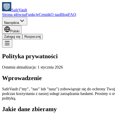
SafeVault
Strona główna
Funkcje
Cennik
O nas
Blog
FAQ
Narzędzia
Polski
Zaloguj się
Rozpocznij
Polityka prywatności
Ostatnia aktualizacja: 1 stycznia 2026
Wprowadzenie
SafeVault ("my", "nas" lub "nasz") zobowiązuje się do ochrony Twoj
podczas korzystania z naszej usługi zarządzania hasłami. Prosimy o u
polityką.
Jakie dane zbieramy