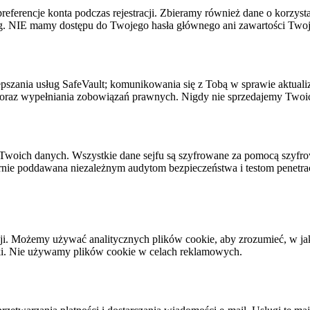
preferencje konta podczas rejestracji. Zbieramy również dane o korzysta
ług. NIE mamy dostępu do Twojego hasła głównego ani zawartości Twoj
zania usług SafeVault; komunikowania się z Tobą w sprawie aktualiza
 oraz wypełniania zobowiązań prawnych. Nigdy nie sprzedajemy Two
Twoich danych. Wszystkie dane sejfu są szyfrowane za pomocą szyfr
arnie poddawana niezależnym audytom bezpieczeństwa i testom penetra
i. Możemy używać analitycznych plików cookie, aby zrozumieć, w jaki
rki. Nie używamy plików cookie w celach reklamowych.