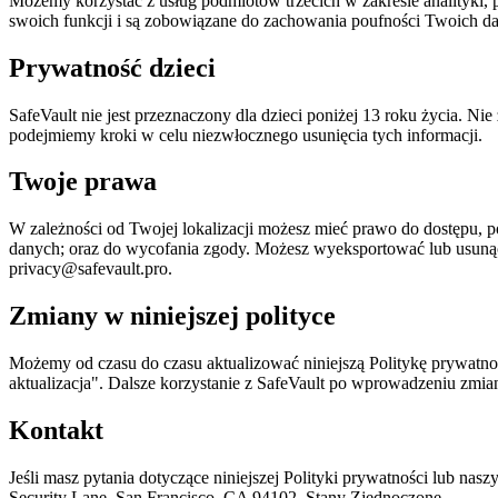
Możemy korzystać z usług podmiotów trzecich w zakresie analityki, 
swoich funkcji i są zobowiązane do zachowania poufności Twoich 
Prywatność dzieci
SafeVault nie jest przeznaczony dla dzieci poniżej 13 roku życia. Ni
podejmiemy kroki w celu niezwłocznego usunięcia tych informacji.
Twoje prawa
W zależności od Twojej lokalizacji możesz mieć prawo do dostępu, 
danych; oraz do wycofania zgody. Możesz wyeksportować lub usunąć
privacy@safevault.pro
.
Zmiany w niniejszej polityce
Możemy od czasu do czasu aktualizować niniejszą Politykę prywatnośc
aktualizacja". Dalsze korzystanie z SafeVault po wprowadzeniu zmian
Kontakt
Jeśli masz pytania dotyczące niniejszej Polityki prywatności lub nas
Security Lane, San Francisco, CA 94102, Stany Zjednoczone.