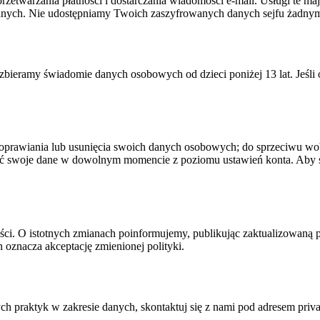
przetwarzania płatności i dostarczania wiadomości e-mail. Usługi te 
danych. Nie udostępniamy Twoich zaszyfrowanych danych sejfu żadny
e zbieramy świadomie danych osobowych od dzieci poniżej 13 lat. Jeśli
poprawiania lub usunięcia swoich danych osobowych; do sprzeciwu wob
 swoje dane w dowolnym momencie z poziomu ustawień konta. Aby sko
i. O istotnych zmianach poinformujemy, publikując zaktualizowaną poli
 oznacza akceptację zmienionej polityki.
zych praktyk w zakresie danych, skontaktuj się z nami pod adresem
priv