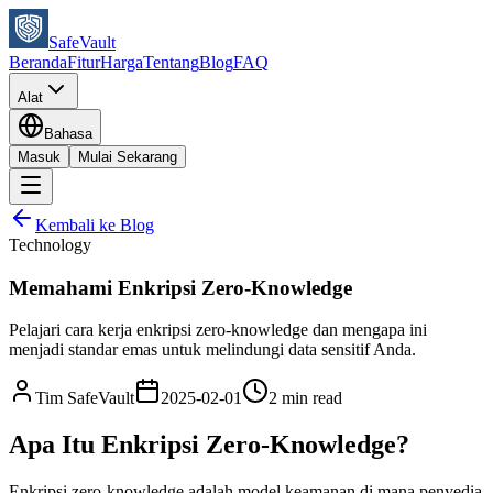
SafeVault
Beranda
Fitur
Harga
Tentang
Blog
FAQ
Alat
Bahasa
Masuk
Mulai Sekarang
Kembali ke Blog
Technology
Memahami Enkripsi Zero-Knowledge
Pelajari cara kerja enkripsi zero-knowledge dan mengapa ini
menjadi standar emas untuk melindungi data sensitif Anda.
Tim SafeVault
2025-02-01
2 min read
Apa Itu Enkripsi Zero-Knowledge?
Enkripsi zero-knowledge adalah model keamanan di mana penyedia